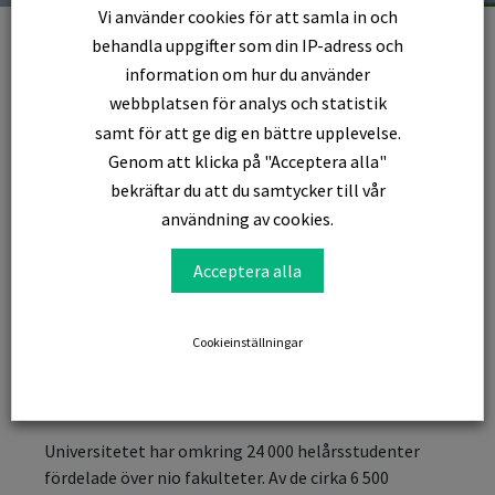
Vi använder cookies för att samla in och
behandla uppgifter som din IP-adress och
information om hur du använder
FÖRETAGSBERÄTTELSE
webbplatsen för analys och statistik
Om Uppsala
samt för att ge dig en bättre upplevelse.
Genom att klicka på "Acceptera alla"
Universitet
bekräftar du att du samtycker till vår
användning av cookies.
Acceptera alla
Uppsala universitet är Sveriges första universitet,
grundat redan 1477. Det är idag ett brett
forskningsuniversitet med tydliga mål: Att bedriva
Cookieinställningar
forskning och utbildning av högsta kvalitet och
samverka med det omgivande samhället för att på
olika sätt bidra till en bättre värld.
Universitetet har omkring 24 000 helårsstudenter
fördelade över nio fakulteter. Av de cirka 6 500