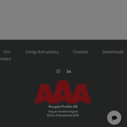
Om
Integritetspolicy
Cookies
Downloads
oupez