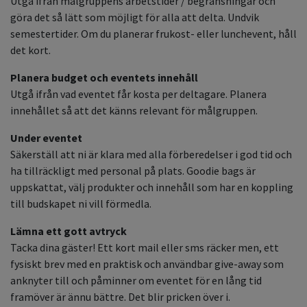
Utgå ifrån målgruppens arbetstider / begränsningar och
göra det så lätt som möjligt för alla att delta. Undvik
semestertider. Om du planerar frukost- eller lunchevent, håll
det kort.
Planera budget och eventets innehåll
Utgå ifrån vad eventet får kosta per deltagare. Planera
innehållet så att det känns relevant för målgruppen.
Under eventet
Säkerställ att ni är klara med alla förberedelser i god tid och
ha tillräckligt med personal på plats. Goodie bags är
uppskattat, välj produkter och innehåll som har en koppling
till budskapet ni vill förmedla.
Lämna ett gott avtryck
Tacka dina gäster! Ett kort mail eller sms räcker men, ett
fysiskt brev med en praktisk och användbar give-away som
anknyter till och påminner om eventet för en lång tid
framöver är ännu bättre. Det blir pricken över i.