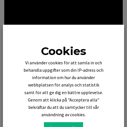
Cookies
Vi erbjuder padelbollar från Wilson, med bra synlighet,
hastighet och hållbarhet. Säljs i lådor om 24 rör och ett rör
Vi använder cookies för att samla in och
innehåller 3 st. bollar.
behandla uppgifter som din IP-adress och
Vi trycker upp din egen etikett och fäster på röret.
information om hur du använder
webbplatsen för analys och statistik
samt för att ge dig en bättre upplevelse.
Pris från 59 SEK
Genom att klicka på "Acceptera alla"
bekräftar du att du samtycker till vår
användning av cookies.
Läs mer eller beställ
HÄR