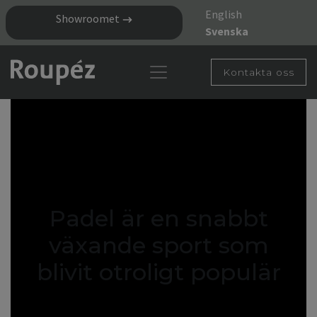
English
Showroomet
Svenska
Kontakta oss
Padel är en snabbt
växande sport som
blivit otroligt populär